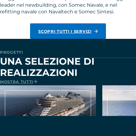
NEWBUILDING
VIDEO
SERVICE & REFITTING
leader nel newbuilding, con Somec Navale, e nel
VIDEO
refitting navale con Navaltech e Somec Sintesi.
SCOPRI TUTTI I SERVIZI
PROGETTI
UNA SELEZIONE DI
REALIZZAZIONI
MOSTRA TUTTI