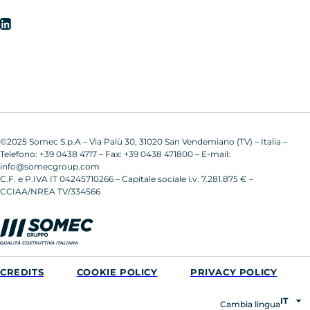
©2025 Somec S.p.A – Via Palù 30, 31020 San Vendemiano (TV) – Italia –
Telefono: +39 0438 4717 – Fax: +39 0438 471800 – E-mail:
info@somecgroup.com
C.F. e P.IVA IT 04245710266 – Capitale sociale i.v. 7.281.875 € –
CCIAA/NREA TV/334566
CREDITS
COOKIE POLICY
PRIVACY POLICY
Cambia lingua